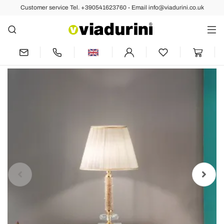
Customer service Tel. +390541623760 - Email info@viadurini.co.uk
Back
Previous
Next
Classic Support Lamp in Gold Metal,
Crystal and Lampshade - Similo