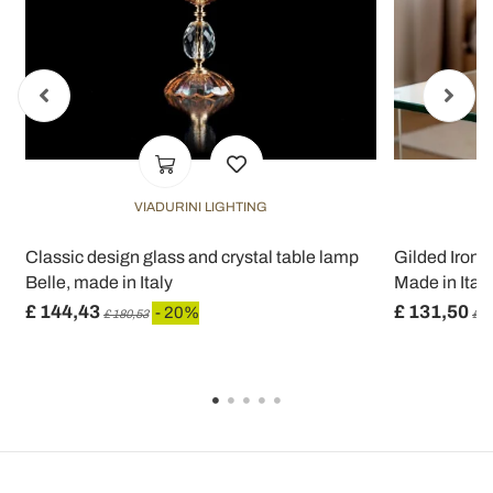
VIADURINI LIGHTING
Classic design glass and crystal table lamp
Gilded Iron 
Belle, made in Italy
Made in Ital
£ 144,43
£ 131,50
- 20%
£ 180,53
£ 1