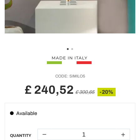
CODE:
SIMILO5
£ 240,52
-20%
£ 300,65
Available
QUANTITY