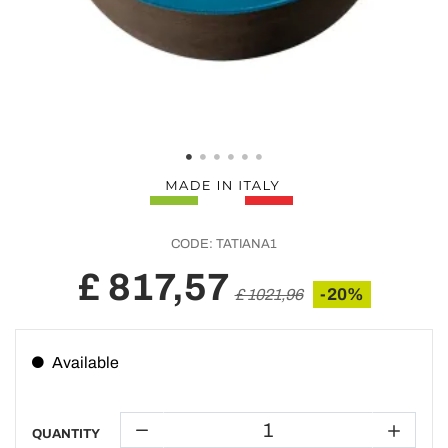
CODE:
TATIANA1
£ 817,57
-20%
£ 1021,96
Available
QUANTITY