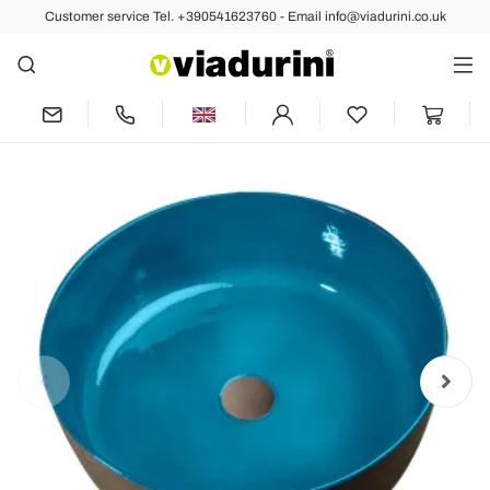
Customer service Tel. +390541623760 - Email info@viadurini.co.uk
Back
Previous
Next
Clay Bathroom Sink with Enameled
Interior Made in Italy - Tatiana