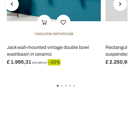
VIADURINI BATHROOM
Jack wall-mounted vintage double bowl
Rectangular
washbasin in ceramic
suspended F
£ 1.995,31
£ 2.250,98
- 20%
£ 2.494,14