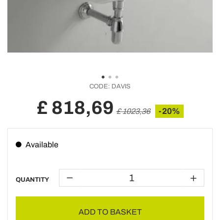
CODE:
DAVIS
£ 818,69
-20%
£ 1023,36
Available
QUANTITY
ADD TO BASKET