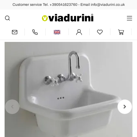
Customer service Tel. +390541623760 - Email info@viadurini.co.uk
Back
Previous
Next
Davis vintage rectangular white wall
ceramic washbasin