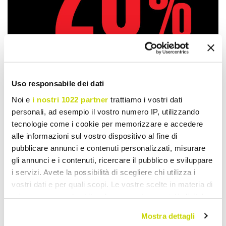
Uso responsabile dei dati
Noi e
i nostri 1022 partner
trattiamo i vostri dati
personali, ad esempio il vostro numero IP, utilizzando
Take advantage of it now!
tecnologie come i cookie per memorizzare e accedere
alle informazioni sul vostro dispositivo al fine di
pubblicare annunci e contenuti personalizzati, misurare
gli annunci e i contenuti, ricercare il pubblico e sviluppare
i servizi. Avete la possibilità di scegliere chi utilizza i
vostri dati e per quali scopi. Le vostre scelte in materia di
privacy sono applicabili solo su questa proprietà digitale
in cui avete effettuato le vostre scelte. È possibile
Mostra dettagli
modificare o revocare il proprio consenso in qualsiasi