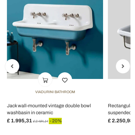
informazioni sul modo in cui utilizza il nostro sito con i
nostri partner che si occupano di analisi dei dati web,
pubblicità e social media, i quali potrebbero combinarle
con altre informazioni che ha fornito loro o che hanno
raccolto dal suo utilizzo dei loro servizi.
VIADURINI BATHROOM
Jack wall-mounted vintage double bowl
Rectangular
washbasin in ceramic
suspended F
£ 1.995,31
£ 2.250,98
- 20%
£ 2.494,14