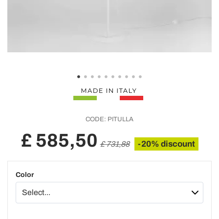
CODE:
PITULLA
£ 585,50
-20% discount
£ 731,88
Color