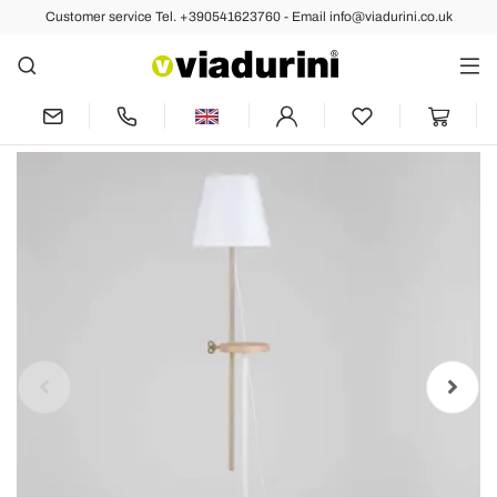
Customer service Tel. +390541623760 - Email info@viadurini.co.uk
Back
Previous
Next
Design Floor Lamp in Steel, Ash and
Brass Made in Italy - Pitulla