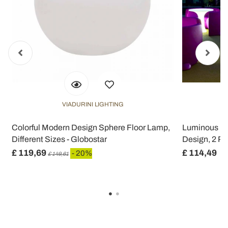
VIADURINI LIGHTING
Colorful Modern Design Sphere Floor Lamp,
Luminous Fur
Different Sizes - Globostar
Design, 2 Pi
£ 119,69
£ 114,49
- 20%
£ 149,61