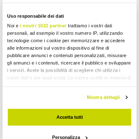
Uso responsabile dei dati
Wrought Iron Double Beds
Noi e
i nostri 1022 partner
trattiamo i vostri dati
personali, ad esempio il vostro numero IP, utilizzando
tecnologie come i cookie per memorizzare e accedere
alle informazioni sul vostro dispositivo al fine di
pubblicare annunci e contenuti personalizzati, misurare
gli annunci e i contenuti, ricercare il pubblico e sviluppare
i servizi. Avete la possibilità di scegliere chi utilizza i
vostri dati e per quali scopi. Le vostre scelte in materia di
privacy sono applicabili solo su questa proprietà digitale
in cui avete effettuato le vostre scelte. È possibile
Mostra dettagli
modificare o revocare il proprio consenso in qualsiasi
momento dalla Dichiarazione sui cookie o facendo clic
sull'icona di attivazione della privacy.
Accetta tutti
Con il tuo consenso, vorremmo anche:
Personalizza
raccogliere informazioni sulla tua posizione