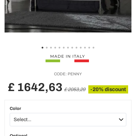
CODE:
PENNY
£ 1642,63
-20% discount
£ 2053,29
Color
Optional