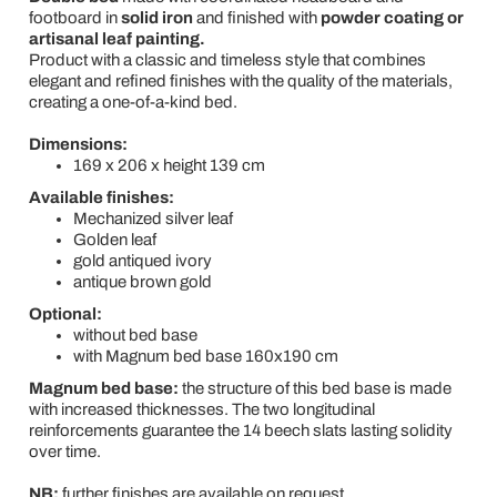
footboard in
solid iron
and finished with
powder coating or
artisanal leaf painting.
Product with a classic and timeless style that combines
elegant and refined finishes with the quality of the materials,
creating a one-of-a-kind bed.
Dimensions:
169 x 206 x height 139 cm
Available finishes:
Mechanized silver leaf
Golden leaf
gold antiqued ivory
antique brown gold
Optional:
without bed base
with Magnum bed base 160x190 cm
Magnum bed base:
the structure of this bed base is made
with increased thicknesses. The two longitudinal
reinforcements guarantee the 14 beech slats lasting solidity
over time.
NB:
further finishes are available on request.