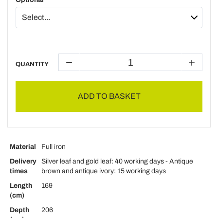
QUANTITY
ADD TO BASKET
Material
Full iron
Delivery
Silver leaf and gold leaf: 40 working days - Antique
times
brown and antique ivory: 15 working days
Length
169
(cm)
Depth
206