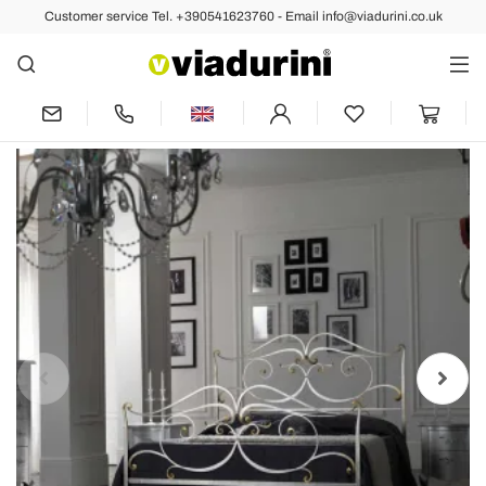
Customer service Tel. +390541623760 - Email info@viadurini.co.uk
Back
Previous
Next
Double Bed with Coordinated Iron
Footboard Made in Italy - Penny