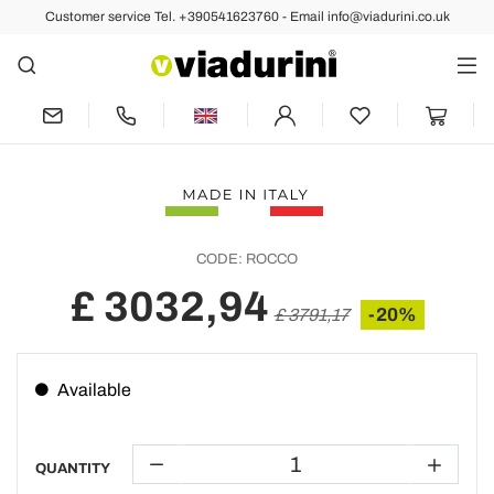
Customer service Tel. +390541623760 - Email info@viadurini.co.uk
Back
Previous
Next
Wooden floor lamp produced by hand in
Italy Rocco
CODE:
ROCCO
£ 3032,94
-20%
£ 3791,17
Available
QUANTITY