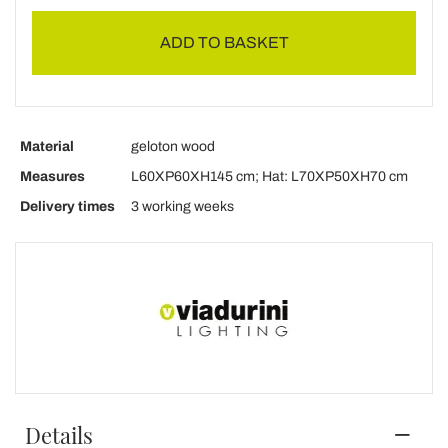
ADD TO BASKET
Material
geloton wood
Measures
L60XP60XH145 cm; Hat: L70XP50XH70 cm
Delivery times
3 working weeks
Details