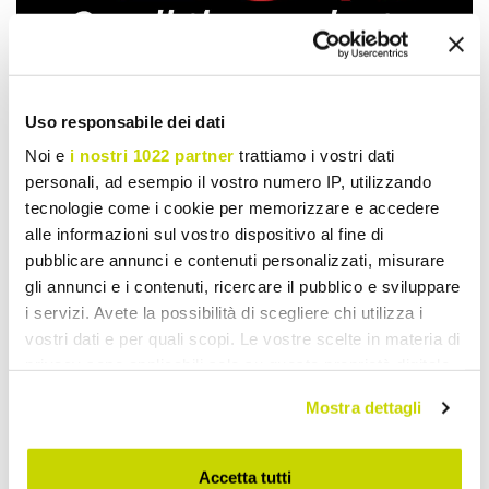
Uso responsabile dei dati
Noi e
i nostri 1022 partner
trattiamo i vostri dati
Take advantage of it now!
personali, ad esempio il vostro numero IP, utilizzando
tecnologie come i cookie per memorizzare e accedere
alle informazioni sul vostro dispositivo al fine di
pubblicare annunci e contenuti personalizzati, misurare
gli annunci e i contenuti, ricercare il pubblico e sviluppare
i servizi. Avete la possibilità di scegliere chi utilizza i
vostri dati e per quali scopi. Le vostre scelte in materia di
privacy sono applicabili solo su questa proprietà digitale
in cui avete effettuato le vostre scelte. È possibile
Mostra dettagli
modificare o revocare il proprio consenso in qualsiasi
momento dalla Dichiarazione sui cookie o facendo clic
sull'icona di attivazione della privacy.
Accetta tutti