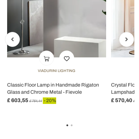
con altre informazioni che ha fornito loro o che hanno
raccolto dal suo utilizzo dei loro servizi.
VIADURINI LIGHTING
Classic Floor Lamp in Handmade Rigaton
Crystal Floo
Glass and Chrome Metal - Fievole
Lampshade -
£ 603,55
£ 570,40
- 20%
£ 754,44
£ 7