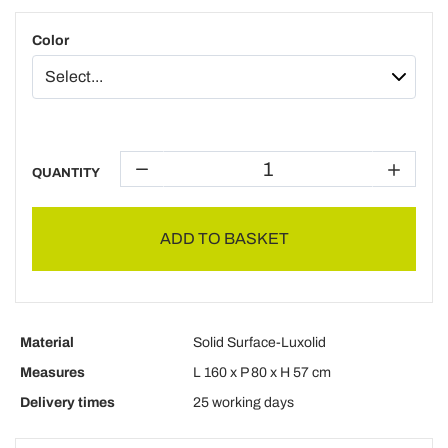
Color
QUANTITY
ADD TO BASKET
Material
Solid Surface-Luxolid
Measures
L 160 x P 80 x H 57 cm
Delivery times
25 working days