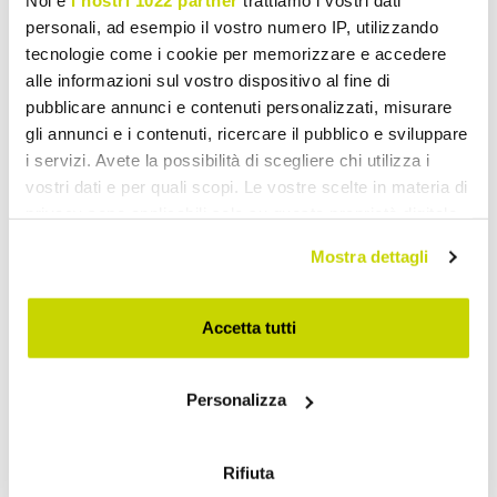
Noi e
i nostri 1022 partner
trattiamo i vostri dati
personali, ad esempio il vostro numero IP, utilizzando
tecnologie come i cookie per memorizzare e accedere
alle informazioni sul vostro dispositivo al fine di
pubblicare annunci e contenuti personalizzati, misurare
gli annunci e i contenuti, ricercare il pubblico e sviluppare
i servizi. Avete la possibilità di scegliere chi utilizza i
vostri dati e per quali scopi. Le vostre scelte in materia di
privacy sono applicabili solo su questa proprietà digitale
in cui avete effettuato le vostre scelte. È possibile
Mostra dettagli
modificare o revocare il proprio consenso in qualsiasi
momento dalla Dichiarazione sui cookie o facendo clic
sull'icona di attivazione della privacy.
Accetta tutti
Take advantage of it now!
Con il tuo consenso, vorremmo anche:
Personalizza
raccogliere informazioni sulla tua posizione
geografica, con un'approssimazione di qualche
metro,
Rifiuta
Identificare il tuo dispositivo, scansionandolo