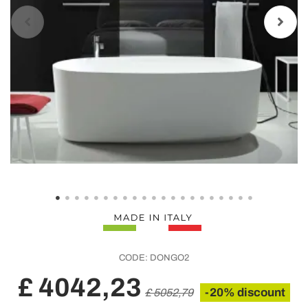
CODE:
DONGO2
£ 4042,23
-20% discount
£ 5052,79