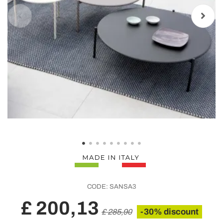
CODE:
SANSA3
£ 200,13
-30% discount
£ 285,90