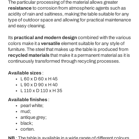
The particular processing of the material allows greater
resistance
to corrosion from atmospheric agents such as
acidity of rain and saltiness, making the table suitable for any
type of outdoor space and allowing for practical maintenance
and easy cleaning.
Its
practical and modern design
combined with the various
colors make it a
versatile
element suitable for any style of
furniture. The steel that makes up the table is produced from
recycled materials
that make it a permanent material as it is
continuously transformed through recycling processes.
Available sizes
:
L 60 x D 60 x H 45
L 90 x D 90 x H 40
L 110 x D 110 x H 35
Available finishes
:
pearl white;
mud;
antique grey;
black;
corten.
NB
: The table is available in a wide range of different colours.