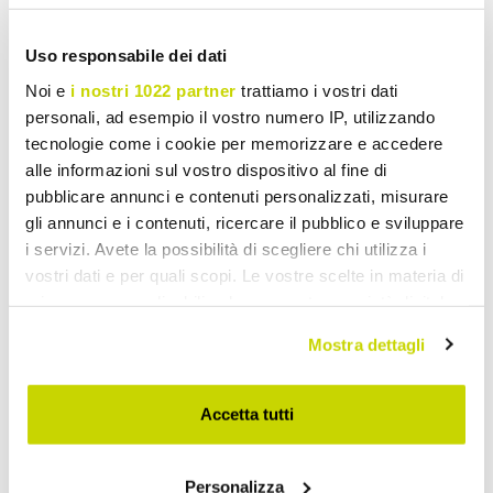
Uso responsabile dei dati
Garden Coffee Tables
Noi e
i nostri 1022 partner
trattiamo i vostri dati
personali, ad esempio il vostro numero IP, utilizzando
tecnologie come i cookie per memorizzare e accedere
alle informazioni sul vostro dispositivo al fine di
pubblicare annunci e contenuti personalizzati, misurare
gli annunci e i contenuti, ricercare il pubblico e sviluppare
i servizi. Avete la possibilità di scegliere chi utilizza i
vostri dati e per quali scopi. Le vostre scelte in materia di
privacy sono applicabili solo su questa proprietà digitale
in cui avete effettuato le vostre scelte. È possibile
Mostra dettagli
modificare o revocare il proprio consenso in qualsiasi
momento dalla Dichiarazione sui cookie o facendo clic
sull'icona di attivazione della privacy.
Accetta tutti
Con il tuo consenso, vorremmo anche:
Personalizza
raccogliere informazioni sulla tua posizione