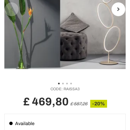
CODE:
RAISSA3
£ 469,80
-20%
£ 587,26
Available