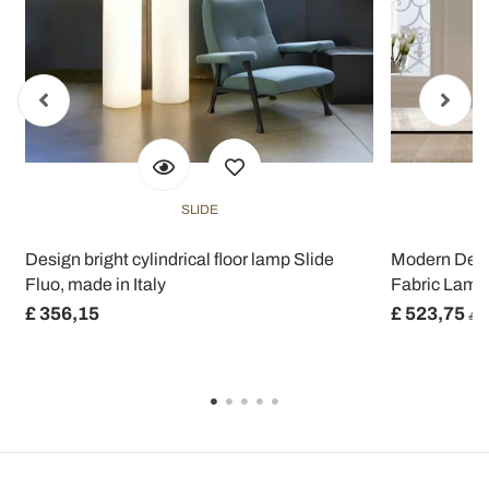
SLIDE
,
Design bright cylindrical floor lamp Slide
Modern Desi
Fluo, made in Italy
Fabric Lamp
£ 356,15
£ 523,75
£ 6