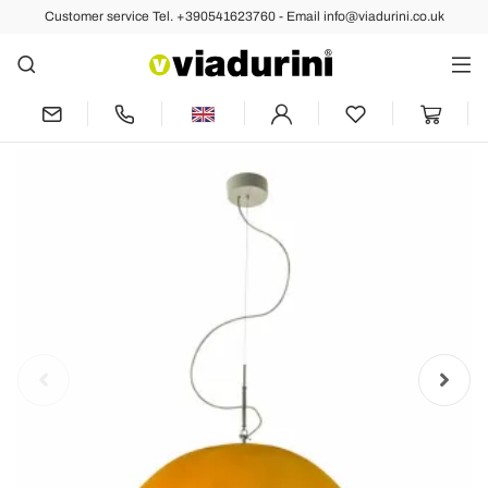
Customer service Tel. +390541623760 - Email info@viadurini.co.uk
Back
Previous
Next
In-es.artdesign Half Moon Nebulite
modern suspension lamp