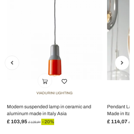
VIADURINI LIGHTING
Modern suspended lamp in ceramic and
Pendant Lam
aluminum made in Italy Asia
Made in Italy 
£ 103,95
£ 114,07
- 20%
£ 129,94
£ 1