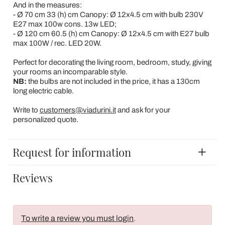
And in the measures:
- Ø 70 cm 33 (h) cm Canopy: Ø 12x4.5 cm with bulb 230V
E27 max 100w cons. 13w LED;
- Ø 120 cm 60.5 (h) cm Canopy: Ø 12x4.5 cm with E27 bulb
max 100W / rec. LED 20W.
Perfect for decorating the living room, bedroom, study, giving
your rooms an incomparable style.
NB:
the bulbs are not included in the price, it has a 130cm
long electric cable.
Write to
customers@viadurini.it
and ask for your
personalized quote.
Request for information
Reviews
To write a review you must login
.