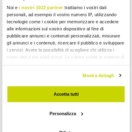
Noi e
i nostri 1022 partner
trattiamo i vostri dati
personali, ad esempio il vostro numero IP, utilizzando
tecnologie come i cookie per memorizzare e accedere
alle informazioni sul vostro dispositivo al fine di
pubblicare annunci e contenuti personalizzati, misurare
gli annunci e i contenuti, ricercare il pubblico e sviluppare
i servizi. Avete la possibilità di scegliere chi utilizza i
vostri dati e per quali scopi. Le vostre scelte in materia di
privacy sono applicabili solo su questa proprietà digitale
in cui avete effettuato le vostre scelte. È possibile
Take advantage of it now!
Mostra dettagli
modificare o revocare il proprio consenso in qualsiasi
momento dalla Dichiarazione sui cookie o facendo clic
sull'icona di attivazione della privacy.
Accetta tutti
Con il tuo consenso, vorremmo anche:
Personalizza
raccogliere informazioni sulla tua posizione
geografica, con un'approssimazione di qualche
metro,