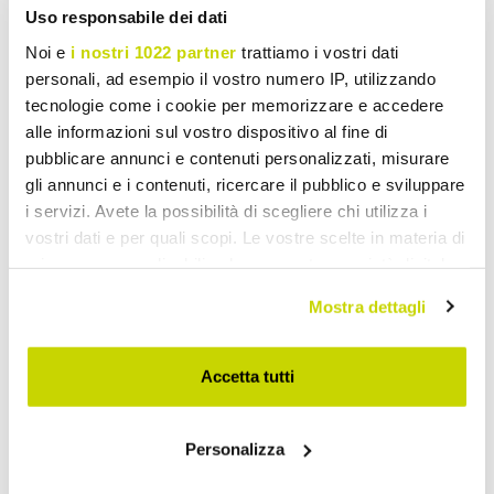
Uso responsabile dei dati
Noi e
i nostri 1022 partner
trattiamo i vostri dati
personali, ad esempio il vostro numero IP, utilizzando
tecnologie come i cookie per memorizzare e accedere
alle informazioni sul vostro dispositivo al fine di
pubblicare annunci e contenuti personalizzati, misurare
gli annunci e i contenuti, ricercare il pubblico e sviluppare
i servizi. Avete la possibilità di scegliere chi utilizza i
vostri dati e per quali scopi. Le vostre scelte in materia di
privacy sono applicabili solo su questa proprietà digitale
in cui avete effettuato le vostre scelte. È possibile
Mostra dettagli
modificare o revocare il proprio consenso in qualsiasi
momento dalla Dichiarazione sui cookie o facendo clic
sull'icona di attivazione della privacy.
Accetta tutti
Con il tuo consenso, vorremmo anche:
Personalizza
raccogliere informazioni sulla tua posizione
Take advantage of it now!
geografica, con un'approssimazione di qualche