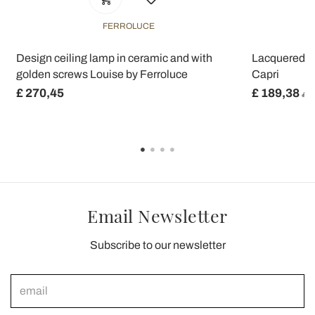
FERROLUCE
y
Design ceiling lamp in ceramic and with
Lacquered Iro
golden screws Louise by Ferroluce
Capri
£ 270,45
£ 189,38
£ 2
Email Newsletter
Subscribe to our newsletter