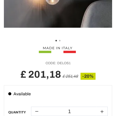
CODE:
DELOS1
£ 201,18
-20%
£ 251,48
Available
QUANTITY