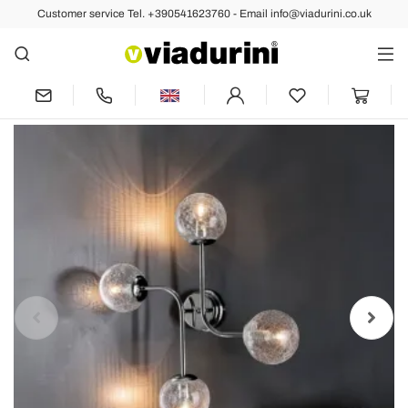
Customer service Tel. +390541623760 - Email info@viadurini.co.uk
Back
Previous
Next
Iron Ceiling Lamp with 4 Lights Made in
Italy - Delos