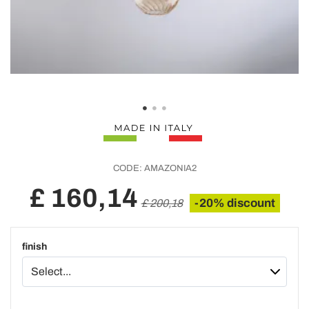
CODE:
AMAZONIA2
£ 160,14
-20% discount
£ 200,18
finish