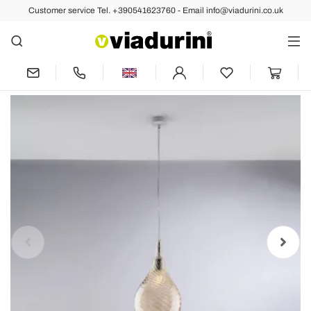
Customer service Tel. +390541623760 - Email info@viadurini.co.uk
Back
Previous
Next
Iron Pendant Lamp with Pyrex Glass
Made in Italy - Amazonia