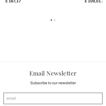
£ 167,17
£ 109,01
£ 1
Email Newsletter
Subscribe to our newsletter