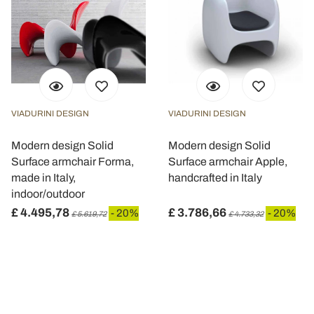
VIADURINI DESIGN
VIADURINI DESIGN
Modern design Solid
Modern design Solid
Surface armchair Forma,
Surface armchair Apple,
made in Italy,
handcrafted in Italy
indoor/outdoor
£ 4.495,78
£ 3.786,66
- 20%
- 20%
£ 5.619,72
£ 4.733,32