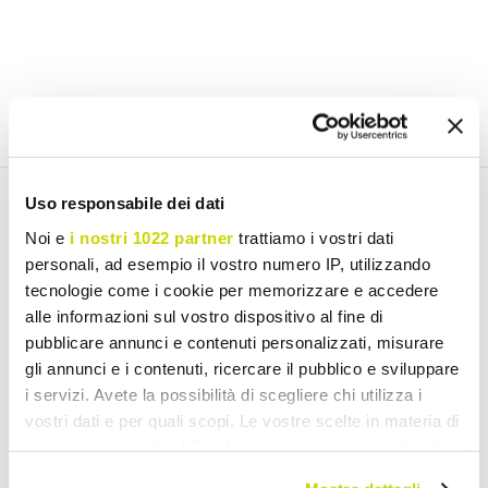
Uso responsabile dei dati
Email Newsletter
Noi e
i nostri 1022 partner
trattiamo i vostri dati
personali, ad esempio il vostro numero IP, utilizzando
Subscribe to our newsletter
tecnologie come i cookie per memorizzare e accedere
alle informazioni sul vostro dispositivo al fine di
pubblicare annunci e contenuti personalizzati, misurare
gli annunci e i contenuti, ricercare il pubblico e sviluppare
I have read and accept the Terms of use of personal data
i servizi. Avete la possibilità di scegliere chi utilizza i
(
Link
)
vostri dati e per quali scopi. Le vostre scelte in materia di
privacy sono applicabili solo su questa proprietà digitale
Join us
in cui avete effettuato le vostre scelte. È possibile