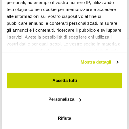
personali, ad esempio il vostro numero IP, utilizzando
tecnologie come i cookie per memorizzare e accedere
alle informazioni sul vostro dispositivo al fine di
pubblicare annunci e contenuti personalizzati, misurare
gli annunci e i contenuti, ricercare il pubblico e sviluppare
i servizi. Avete la possibilità di scegliere chi utilizza i
vostri dati e per quali scopi. Le vostre scelte in materia di
Email Newsletter
privacy sono applicabili solo su questa proprietà digitale
in cui avete effettuato le vostre scelte. È possibile
Mostra dettagli
Subscribe to our newsletter
modificare o revocare il proprio consenso in qualsiasi
momento dalla Dichiarazione sui cookie o facendo clic
sull'icona di attivazione della privacy.
Accetta tutti
Con il tuo consenso, vorremmo anche:
I have read and accept the Terms of use of personal data
Personalizza
raccogliere informazioni sulla tua posizione
(
Link
)
geografica, con un'approssimazione di qualche
metro,
Rifiuta
Join us
Identificare il tuo dispositivo, scansionandolo
attivamente alla ricerca di caratteristiche specifiche