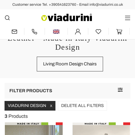
Customer service Tel. +390541623760 - Email info@viadurini.co.uk
Chairs
Chair Design Folding and Not
Folding in Wood, Plastic and
Leather - Made in Italy Viadurini
Design
Living Room Design Chairs
Toggle
FILTER PRODUCTS
navigat
VIADURINI DESIGN
DELETE ALL FILTERS
X
3
Products