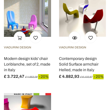
VIADURINI DESIGN
VIADURINI DESIGN
Modern design kids' chair
Contemporary design
Loriblanche, set of 2, made
Solid Surface armchair
in Italy
Helled, made in Italy
£ 3.722,47
£ 4.882,93
- 20%
- 20%
£ 4.653,09
£ 6.103,67