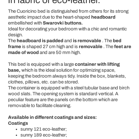
in fabric or eco-leather.
The Cuoricino bed is distinguished from others for its strong
aesthetic impact due to the heart-shaped
headboard
embellished with
Swarovki buttons.
Ideal for decorating your bedroom with a chic and romantic
design.
The
headboard is padded
and
is removable
. The
bed
frame
is shaped 27 cm high and is
removable
. The
feet are
made of wood
and are 50 mm high.
This bed is equipped with a large
container with lifting
base,
which is the ideal solution for optimizing space,
keeping the bedroom always tidy. Inside the box, blankets,
clothes, pillows, etc. can be stored.
The container is equipped with a steel tubular base and birch
wood slats. The opening system is standard vertical. A
peculiar feature are the panels on the bottom which are
removable to facilitate cleaning.
Available in different coatings and sizes:
Coatings
sunny 121 eco-leather;
sunny 189 eco-leather;