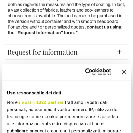
both as regards the measures and the type of coating. In fact,
a vast collection of fabrics, leathers and eco-leathers to
choose from is available. The bed can also be purchased in
the version without container and with smooth headboard.
For advice and / or personalized quotes,
contact us using
the "Request Information" form.
"
Request for information
Reviews
To write a review you must login
.
Uso responsabile dei dati
Noi e
i nostri 1022 partner
trattiamo i vostri dati
personali, ad esempio il vostro numero IP, utilizzando
tecnologie come i cookie per memorizzare e accedere
alle informazioni sul vostro dispositivo al fine di
pubblicare annunci e contenuti personalizzati, misurare
Wish List
Write your review
Print