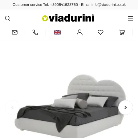
Customer service Tel. +390541623760 - Email info@viadurini.co.uk
Back
Previous
Next
Luxury Double Bed with Box and
Swarovski Made in Italy - Heart