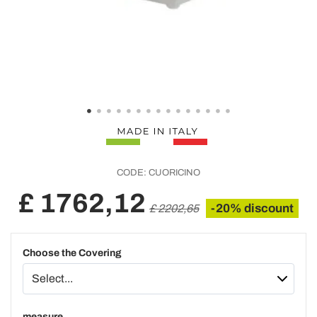
CODE:
CUORICINO
£ 1762,12
-20% discount
£ 2202,65
Choose the Covering
measure