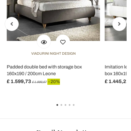
VIADURINI NIGHT DESIGN
Padded double bed with storage box
Imitation le
160x190 / 200cm Leone
box 160x190 
£ 1.599,73
£ 1.445,21
- 20%
£ 1.999,67