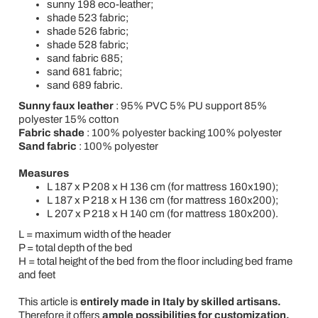
sunny 198 eco-leather;
shade 523 fabric;
shade 526 fabric;
shade 528 fabric;
sand fabric 685;
sand 681 fabric;
sand 689 fabric.
Sunny faux leather
: 95% PVC 5% PU support 85%
polyester 15% cotton
Fabric shade
: 100% polyester backing 100% polyester
Sand fabric
: 100% polyester
Measures
L 187 x P 208 x H 136 cm (for mattress 160x190);
L 187 x P 218 x H 136 cm (for mattress 160x200);
L 207 x P 218 x H 140 cm (for mattress 180x200).
L = maximum width of the header
P = total depth of the bed
H = total height of the bed from the floor including bed frame
and feet
This article is
entirely made in Italy by skilled artisans.
Therefore it offers
ample possibilities for customization,