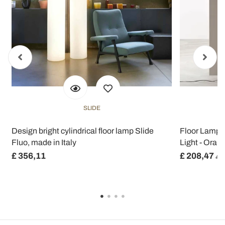
SLIDE
Design bright cylindrical floor lamp Slide
Floor Lamp i
Fluo, made in Italy
Light - Oran
£ 356,11
£ 208,47
£ 2