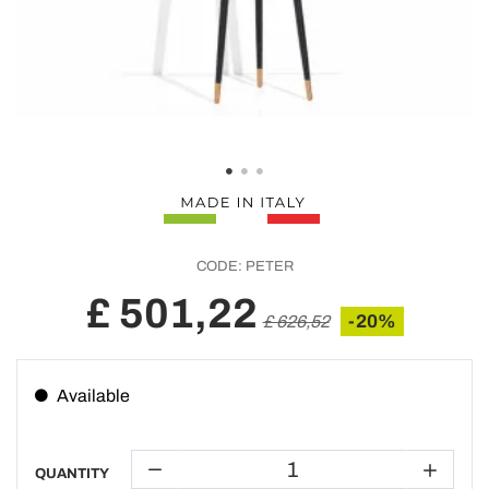
CODE:
PETER
£ 501,22
-20%
£ 626,52
Available
QUANTITY