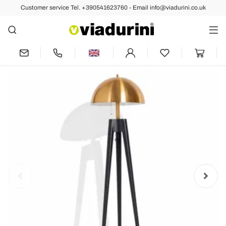
Customer service Tel. +390541623760 - Email info@viadurini.co.uk
Back
Previous
Next
Modern Floor Lamp in Metal and
Brushed Brass Made in Italy - Peter