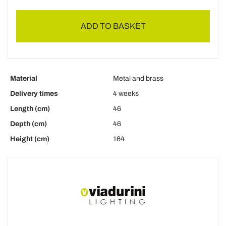
ADD TO BASKET
Material
Metal and brass
Delivery times
4 weeks
Length (cm)
46
Depth (cm)
46
Height (cm)
164