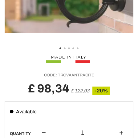
CODE:
TROVAANTRACITE
£ 98,34
-20%
£ 122,93
Available
QUANTITY