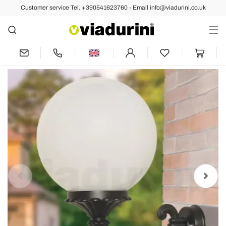
Customer service Tel. +390541623760 - Email info@viadurini.co.uk
Back
Previous
Next
Outdoor Wall Lamp in Aluminum with
Opal Acrylic Sphere - Trovaanthracite