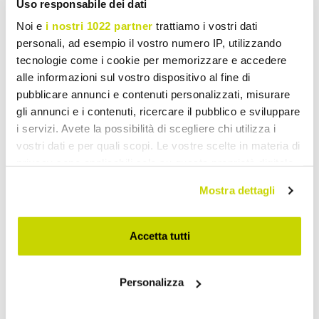
Uso responsabile dei dati
Noi e
i nostri 1022 partner
trattiamo i vostri dati
personali, ad esempio il vostro numero IP, utilizzando
tecnologie come i cookie per memorizzare e accedere
alle informazioni sul vostro dispositivo al fine di
pubblicare annunci e contenuti personalizzati, misurare
gli annunci e i contenuti, ricercare il pubblico e sviluppare
i servizi. Avete la possibilità di scegliere chi utilizza i
vostri dati e per quali scopi. Le vostre scelte in materia di
privacy sono applicabili solo su questa proprietà digitale
in cui avete effettuato le vostre scelte. È possibile
Mostra dettagli
modificare o revocare il proprio consenso in qualsiasi
momento dalla Dichiarazione sui cookie o facendo clic
sull'icona di attivazione della privacy.
Accetta tutti
Con il tuo consenso, vorremmo anche:
Personalizza
Take advantage of it now!
raccogliere informazioni sulla tua posizione
geografica, con un'approssimazione di qualche