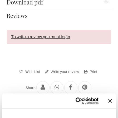
Download pdf
Reviews
To write a review you must login
.
Wish List
Write your review
Print
Share
Outdoor Wall Lights and Sconces