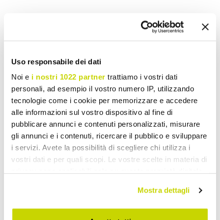
Wish List
Write your review
Print
Uso responsabile dei dati
Noi e
i nostri 1022 partner
trattiamo i vostri dati
Share
personali, ad esempio il vostro numero IP, utilizzando
tecnologie come i cookie per memorizzare e accedere
alle informazioni sul vostro dispositivo al fine di
Lighting Design
pubblicare annunci e contenuti personalizzati, misurare
gli annunci e i contenuti, ricercare il pubblico e sviluppare
i servizi. Avete la possibilità di scegliere chi utilizza i
vostri dati e per quali scopi. Le vostre scelte in materia di
privacy sono applicabili solo su questa proprietà digitale
in cui avete effettuato le vostre scelte. È possibile
Mostra dettagli
modificare o revocare il proprio consenso in qualsiasi
momento dalla Dichiarazione sui cookie o facendo clic
sull'icona di attivazione della privacy.