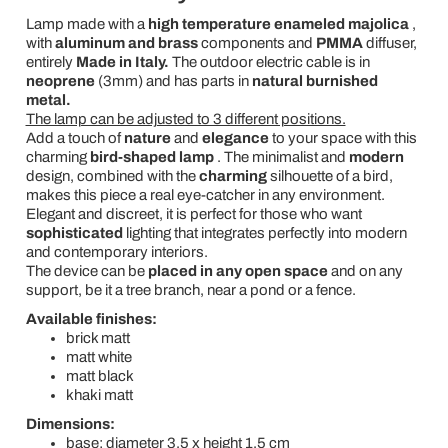
Lamp made with a
high temperature enameled majolica
,
with
aluminum and brass
components and
PMMA
diffuser,
entirely
Made in Italy.
The outdoor electric cable is in
neoprene
(3mm) and has parts in
natural burnished
metal.
The lamp can be adjusted to 3 different positions.
Add a touch of
nature
and
elegance
to your space with this
charming
bird-shaped lamp
. The minimalist and
modern
design, combined with the
charming
silhouette of a bird,
makes this piece a real eye-catcher in any environment.
Elegant and discreet, it is perfect for those who want
sophisticated
lighting that integrates perfectly into modern
and contemporary interiors.
The device can be
placed in any open space
and on any
support, be it a tree branch, near a pond or a fence.
Available finishes:
brick matt
matt white
matt black
khaki matt
Dimensions:
base: diameter 3.5 x height 1.5 cm