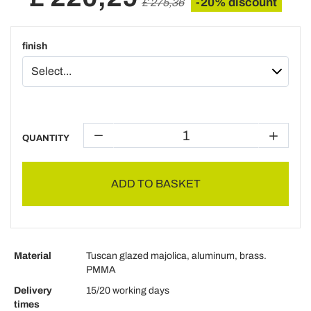
-20% discount
£ 275,36
finish
QUANTITY
ADD TO BASKET
Material
Tuscan glazed majolica, aluminum, brass.
PMMA
Delivery
15/20 working days
times