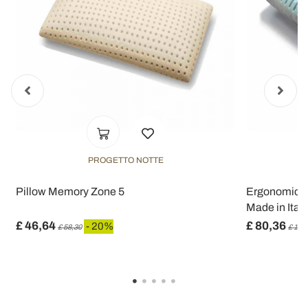
PROGETTO NOTTE
Pillow Memory Zone 5
Ergonomic M
Made in Italy
£ 46,64
£ 80,36
- 20%
£ 58,30
£ 100