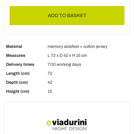
ADD TO BASKET
Material
memory aloefeel + cotton jersey
Measures
L 72 x D 42 x H 15 cm
Delivery times
7/10 working days
Length (cm)
72
Depth (cm)
42
Height (cm)
15