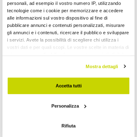
personali, ad esempio il vostro numero IP, utilizzando
tecnologie come i cookie per memorizzare e accedere
alle informazioni sul vostro dispositivo al fine di
pubblicare annunci e contenuti personalizzati, misurare
gli annunci e i contenuti, ricercare il pubblico e sviluppare
i servizi. Avete la possibilità di scegliere chi utilizza i
vostri dati e per quali scopi. Le vostre scelte in materia di
Take advantage of it now!
privacy sono applicabili solo su questa proprietà digitale
in cui avete effettuato le vostre scelte. È possibile
Mostra dettagli
modificare o revocare il proprio consenso in qualsiasi
momento dalla Dichiarazione sui cookie o facendo clic
sull'icona di attivazione della privacy.
Accetta tutti
Con il tuo consenso, vorremmo anche:
Personalizza
raccogliere informazioni sulla tua posizione
geografica, con un'approssimazione di qualche
metro,
Rifiuta
Identificare il tuo dispositivo, scansionandolo
attivamente alla ricerca di caratteristiche specifiche