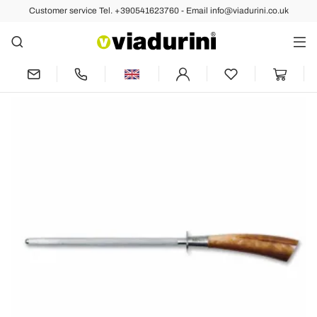
Customer service Tel. +390541623760 - Email info@viadurini.co.uk
Back
Previous
Next
Sharpener in chromed steel, Berti
exclusively for Viadurini - Boccino