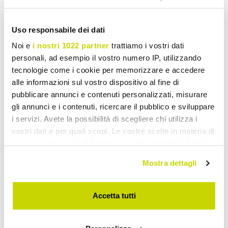
To write a review you must login
.
Uso responsabile dei dati
Noi e
i nostri 1022 partner
trattiamo i vostri dati
personali, ad esempio il vostro numero IP, utilizzando
tecnologie come i cookie per memorizzare e accedere
Wish List
Write your review
Print
alle informazioni sul vostro dispositivo al fine di
pubblicare annunci e contenuti personalizzati, misurare
gli annunci e i contenuti, ricercare il pubblico e sviluppare
Share
i servizi. Avete la possibilità di scegliere chi utilizza i
vostri dati e per quali scopi. Le vostre scelte in materia di
privacy sono applicabili solo su questa proprietà digitale
Kitchen Knives
in cui avete effettuato le vostre scelte. È possibile
Mostra dettagli
modificare o revocare il proprio consenso in qualsiasi
momento dalla Dichiarazione sui cookie o facendo clic
sull'icona di attivazione della privacy.
Accetta tutti
Con il tuo consenso, vorremmo anche: