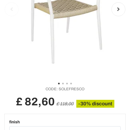
CODE:
SOLEFRESCO
£ 82,60
-30% discount
£ 118,00
finish