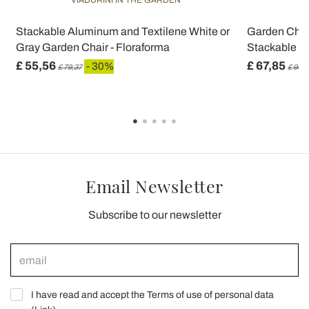
VIADURINI IN THE GARDEN
V
Stackable Aluminum and Textilene White or
Garden Chair
Gray Garden Chair - Floraforma
Stackable St
£ 55,56
£ 67,85
- 30%
£ 79,37
£ 96,9
Email Newsletter
Subscribe to our newsletter
I have read and accept the Terms of use of personal data