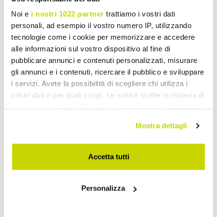
Noi e
i nostri 1022 partner
trattiamo i vostri dati
personali, ad esempio il vostro numero IP, utilizzando
tecnologie come i cookie per memorizzare e accedere
alle informazioni sul vostro dispositivo al fine di
pubblicare annunci e contenuti personalizzati, misurare
gli annunci e i contenuti, ricercare il pubblico e sviluppare
i servizi. Avete la possibilità di scegliere chi utilizza i
vostri dati e per quali scopi. Le vostre scelte in materia di
privacy sono applicabili solo su questa proprietà digitale
in cui avete effettuato le vostre scelte. È possibile
Mostra dettagli
modificare o revocare il proprio consenso in qualsiasi
momento dalla Dichiarazione sui cookie o facendo clic
sull'icona di attivazione della privacy.
Accetta tutti
Con il tuo consenso, vorremmo anche:
Take advantage of it now!
Personalizza
raccogliere informazioni sulla tua posizione
geografica, con un'approssimazione di qualche
metro,