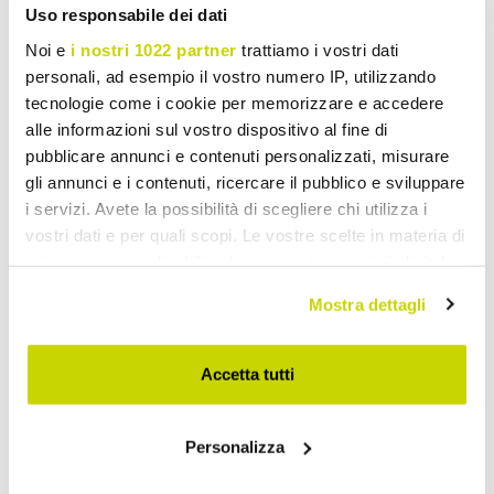
Uso responsabile dei dati
Noi e
i nostri 1022 partner
trattiamo i vostri dati
personali, ad esempio il vostro numero IP, utilizzando
tecnologie come i cookie per memorizzare e accedere
alle informazioni sul vostro dispositivo al fine di
pubblicare annunci e contenuti personalizzati, misurare
gli annunci e i contenuti, ricercare il pubblico e sviluppare
i servizi. Avete la possibilità di scegliere chi utilizza i
vostri dati e per quali scopi. Le vostre scelte in materia di
privacy sono applicabili solo su questa proprietà digitale
in cui avete effettuato le vostre scelte. È possibile
Mostra dettagli
modificare o revocare il proprio consenso in qualsiasi
momento dalla Dichiarazione sui cookie o facendo clic
sull'icona di attivazione della privacy.
Accetta tutti
Con il tuo consenso, vorremmo anche:
Personalizza
raccogliere informazioni sulla tua posizione
Take advantage of it now!
geografica, con un'approssimazione di qualche