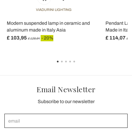
VIADURINI LIGHTING
Modern suspended lamp in ceramic and
Pendant Lam
aluminum made in Italy Asia
Made in Italy 
£ 103,95
£ 114,07
- 20%
£ 129,94
£ 1
Email Newsletter
Subscribe to our newsletter