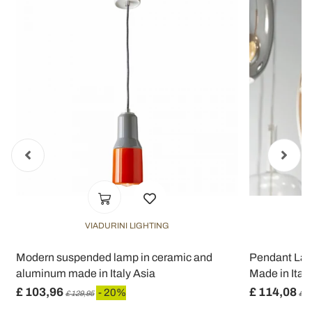
VIADURINI LIGHTING
Modern suspended lamp in ceramic and
Pendant Lam
aluminum made in Italy Asia
Made in Italy 
£ 103,96
£ 114,08
- 20%
£ 129,95
£ 1