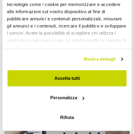
tecnologie come i cookie per memorizzare e accedere
alle informazioni sul vostro dispositivo al fine di
pubblicare annunci e contenuti personalizzati, misurare
gli annunci e i contenuti, ricercare il pubblico e sviluppare
i servizi. Avete la possibilità di scegliere chi utilizza i
vostri dati e per quali scopi. Le vostre scelte in materia di
privacy sono applicabili solo su questa proprietà digitale
in cui avete effettuato le vostre scelte. È possibile
Mostra dettagli
modificare o revocare il proprio consenso in qualsiasi
momento dalla Dichiarazione sui cookie o facendo clic
sull'icona di attivazione della privacy.
Take advantage of it now!
Accetta tutti
Con il tuo consenso, vorremmo anche:
Personalizza
raccogliere informazioni sulla tua posizione
geografica, con un'approssimazione di qualche
metro,
Rifiuta
Identificare il tuo dispositivo, scansionandolo
attivamente alla ricerca di caratteristiche specifiche