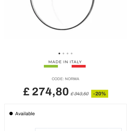
CODE:
NORMA
£ 274,80
-20%
£ 343,50
Available