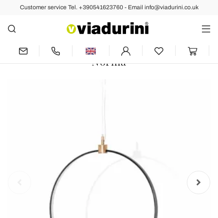
Customer service Tel. +390541623760 - Email info@viadurini.co.uk
Back
Previous
Next
Suspension Lamp in Black Aluminum
and Natural Brass Made in Italy -
Norma