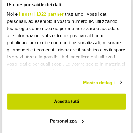
Uso responsabile dei dati
Noi e
i nostri 1022 partner
trattiamo i vostri dati
personali, ad esempio il vostro numero IP, utilizzando
tecnologie come i cookie per memorizzare e accedere
alle informazioni sul vostro dispositivo al fine di
pubblicare annunci e contenuti personalizzati, misurare
gli annunci e i contenuti, ricercare il pubblico e sviluppare
i servizi. Avete la possibilità di scegliere chi utilizza i
vostri dati e per quali scopi. Le vostre scelte in materia di
privacy sono applicabili solo su questa proprietà digitale
in cui avete effettuato le vostre scelte. È possibile
Mostra dettagli
modificare o revocare il proprio consenso in qualsiasi
momento dalla Dichiarazione sui cookie o facendo clic
sull'icona di attivazione della privacy.
Accetta tutti
Con il tuo consenso, vorremmo anche:
Personalizza
raccogliere informazioni sulla tua posizione
Take advantage of it now!
geografica, con un'approssimazione di qualche