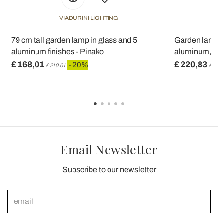
VIADURINI LIGHTING
79 cm tall garden lamp in glass and 5
Garden lamp
aluminum finishes - Pinako
aluminum, ma
£ 168,01
£ 220,83
- 20%
£ 210,01
£ 2
Email Newsletter
Subscribe to our newsletter