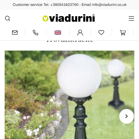
Customer service Tel. +390541623760 - Email info@viadurini.co.uk
Back
Previous
Next
69 cm tall street lamp in Acrylic and
Anthracite Aluminum Made in Italy -
Trovaantracite