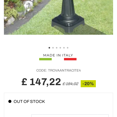
CODE:
TROVAANTRACITE4
£ 147,22
-20%
£ 184,02
OUT OF STOCK