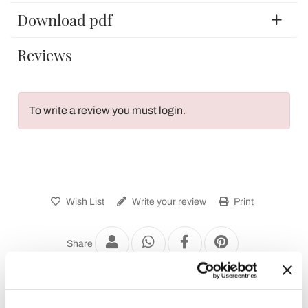
Download pdf
Reviews
To write a review you must login
.
Wish List
Write your review
Print
Share
Garden Lampposts