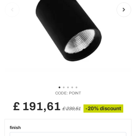
CODE:
POINT
£ 191,61
-20% discount
£ 239,51
finish