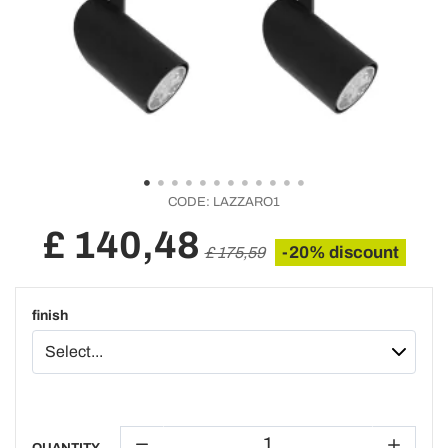
CODE:
LAZZARO1
£ 140,48
-20% discount
£ 175,59
finish