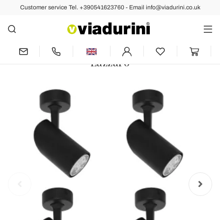
Customer service Tel. +390541623760 - Email info@viadurini.co.uk
Back
Previous
Next
Adjustable Spotlight Ceiling Light in
White or Black Aluminum 4 Pieces -
Lazzaro