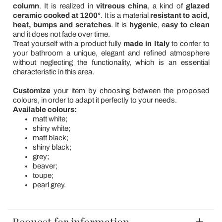
column
. It is realized in
vitreous china
, a kind of
glazed
ceramic cooked at 1200°
. It is a material
resistant to acid,
heat, bumps and scratches
. It is
hygenic
, e
asy to clean
and it does not fade over time.
Treat yourself with a product fully
made in Italy
to confer to
your bathroom a unique, elegant and refined atmosphere
without neglecting the functionality, which is an essential
characteristic in this area.
Customize
your item by choosing between the proposed
colours, in order to adapt it perfectly to your needs.
Available colours:
matt white;
shiny white;
matt black;
shiny black;
grey;
beaver;
toupe;
pearl grey.
Request for information