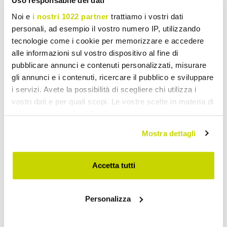
Uso responsabile dei dati
Noi e
i nostri 1022 partner
trattiamo i vostri dati
personali, ad esempio il vostro numero IP, utilizzando
tecnologie come i cookie per memorizzare e accedere
alle informazioni sul vostro dispositivo al fine di
pubblicare annunci e contenuti personalizzati, misurare
gli annunci e i contenuti, ricercare il pubblico e sviluppare
i servizi. Avete la possibilità di scegliere chi utilizza i
vostri dati e per quali scopi. Le vostre scelte in materia di
privacy sono applicabili solo su questa proprietà digitale
in cui avete effettuato le vostre scelte. È possibile
Mostra dettagli
modificare o revocare il proprio consenso in qualsiasi
momento dalla Dichiarazione sui cookie o facendo clic
sull'icona di attivazione della privacy.
Accetta tutti
Con il tuo consenso, vorremmo anche:
Take advantage of it now!
Personalizza
raccogliere informazioni sulla tua posizione
geografica, con un'approssimazione di qualche
metro,