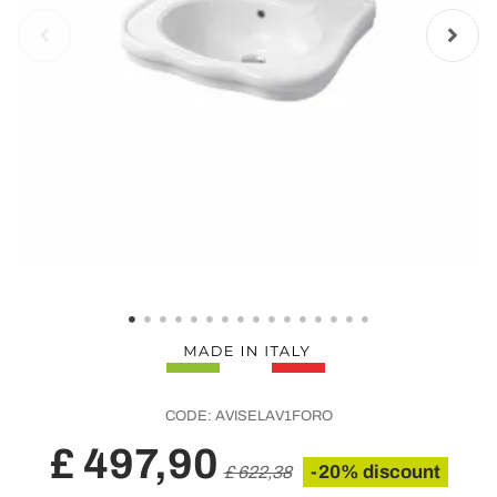
CODE:
AVISELAV1FORO
£ 497,90
-20% discount
£ 622,38