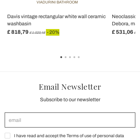
VIADURINI BATHROOM
e
Davis vintage rectangular white wall ceramic
Neoclassica
washbasin
Debora, made
£ 818,79
£ 531,06
- 20%
£ 1.023,48
£ 6
Email Newsletter
Subscribe to our newsletter
I have read and accept the Terms of use of personal data