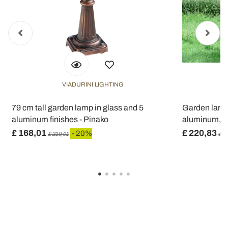
VIADURINI LIGHTING
79 cm tall garden lamp in glass and 5
Garden lamp
aluminum finishes - Pinako
aluminum, ma
£ 168,01
£ 220,83
- 20%
£ 210,01
£ 2