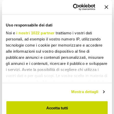
Share
Uso responsabile dei dati
Garden Lampposts
Noi e
i nostri 1022 partner
trattiamo i vostri dati
personali, ad esempio il vostro numero IP, utilizzando
tecnologie come i cookie per memorizzare e accedere
alle informazioni sul vostro dispositivo al fine di
pubblicare annunci e contenuti personalizzati, misurare
gli annunci e i contenuti, ricercare il pubblico e sviluppare
i servizi. Avete la possibilità di scegliere chi utilizza i
vostri dati e per quali scopi. Le vostre scelte in materia di
privacy sono applicabili solo su questa proprietà digitale
in cui avete effettuato le vostre scelte. È possibile
Mostra dettagli
modificare o revocare il proprio consenso in qualsiasi
momento dalla Dichiarazione sui cookie o facendo clic
sull'icona di attivazione della privacy.
Accetta tutti