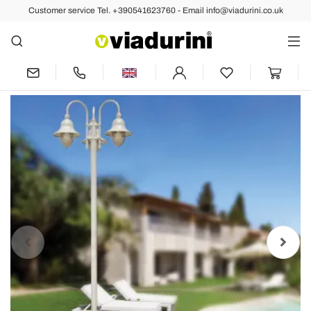
Customer service Tel. +390541623760 - Email info@viadurini.co.uk
Back
Previous
Next
Garden Lamp with 3 Lights in
Aluminum Made in Italy - Cassandra