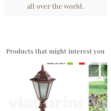
con altre informazioni che ha fornito loro o che hanno
all over the world.
raccolto dal suo utilizzo dei loro servizi.
Products that might interest you