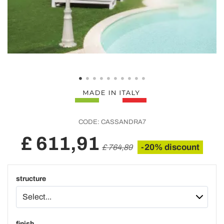
CODE:
CASSANDRA7
£ 611,91
-20% discount
£ 764,89
structure
finish