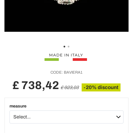
CODE:
BAVIERA1
£ 738,42
-20% discount
£ 923,03
measure