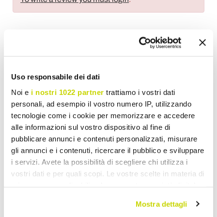
Wish List
Write your review
Print
Uso responsabile dei dati
Noi e
i nostri 1022 partner
trattiamo i vostri dati
Share
personali, ad esempio il vostro numero IP, utilizzando
tecnologie come i cookie per memorizzare e accedere
alle informazioni sul vostro dispositivo al fine di
Classic Ceiling Lights
pubblicare annunci e contenuti personalizzati, misurare
gli annunci e i contenuti, ricercare il pubblico e sviluppare
i servizi. Avete la possibilità di scegliere chi utilizza i
vostri dati e per quali scopi. Le vostre scelte in materia di
privacy sono applicabili solo su questa proprietà digitale
in cui avete effettuato le vostre scelte. È possibile
Mostra dettagli
modificare o revocare il proprio consenso in qualsiasi