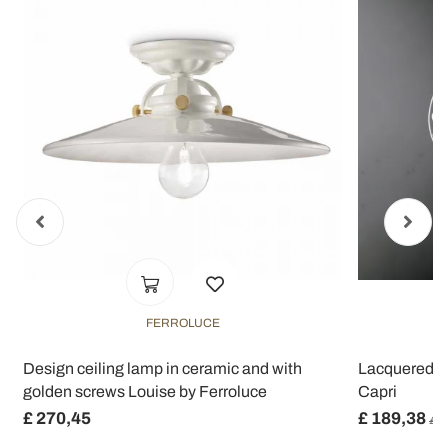
FERROLUCE
Design ceiling lamp in ceramic and with
Lacquered Iro
golden screws Louise by Ferroluce
Capri
£ 270,45
£ 189,38
£ 2