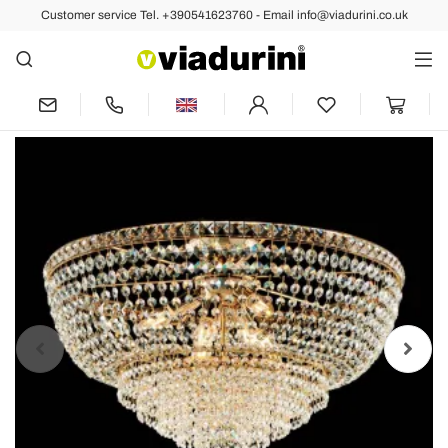
Customer service Tel. +390541623760 - Email info@viadurini.co.uk
Back
Previous
Next
Golden Iron Ceiling Light with
Rhinestones Made in Italy - Bavaria