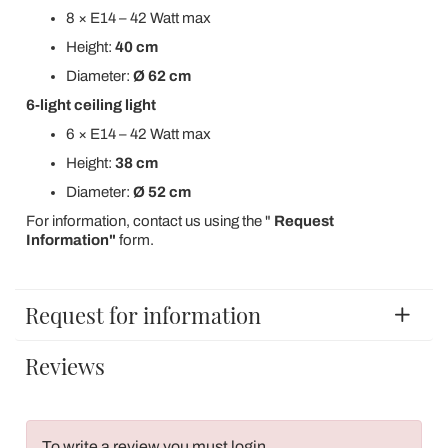
8 × E14 – 42 Watt max
Height:
40 cm
Diameter:
Ø 62 cm
6-light ceiling light
6 × E14 – 42 Watt max
Height:
38 cm
Diameter:
Ø 52 cm
For information, contact us using the "
Request
Information"
form.
Request for information
Reviews
To write a review you must login
.