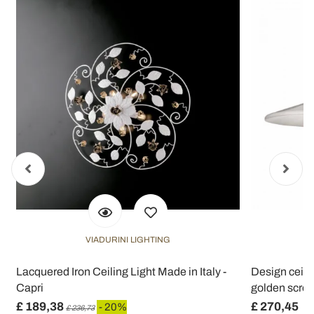
VIADURINI LIGHTING
Lacquered Iron Ceiling Light Made in Italy -
Design ceili
Capri
golden screw
£ 189,38
£ 270,45
- 20%
£ 236,73