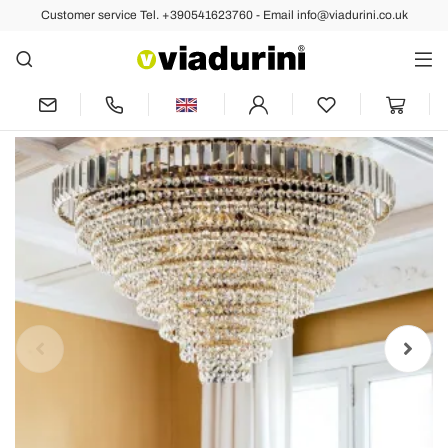
Customer service Tel. +390541623760 - Email info@viadurini.co.uk
Back
Previous
Next
Golden Iron Ceiling Light with
Rhinestones Made in Italy - Kiev