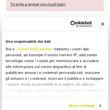
To write a review you must login
.
Wish List
Write your review
Print
Uso responsabile dei dati
Noi e
i nostri 1022 partner
trattiamo i vostri dati
Share
personali, ad esempio il vostro numero IP, utilizzando
tecnologie come i cookie per memorizzare e accedere
alle informazioni sul vostro dispositivo al fine di
Classic Ceiling Lights
pubblicare annunci e contenuti personalizzati, misurare
gli annunci e i contenuti, ricercare il pubblico e sviluppare
i servizi. Avete la possibilità di scegliere chi utilizza i
vostri dati e per quali scopi. Le vostre scelte in materia di
privacy sono applicabili solo su questa proprietà digitale
in cui avete effettuato le vostre scelte. È possibile
Mostra dettagli
modificare o revocare il proprio consenso in qualsiasi