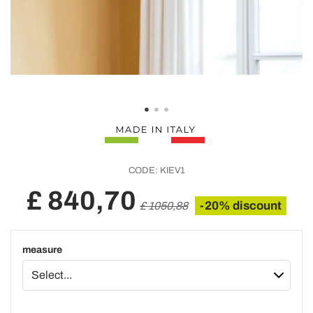
CODE:
KIEV1
£ 840,70
-20% discount
£ 1050,88
measure