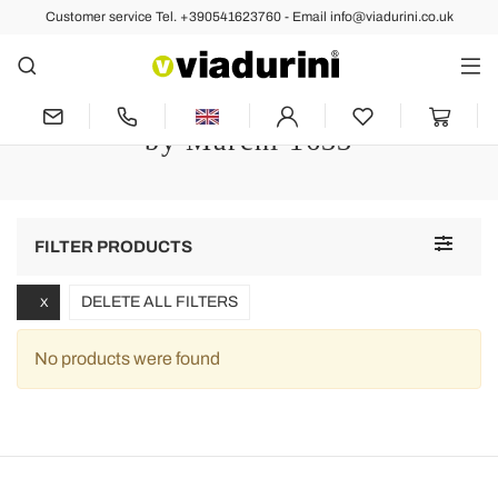
Customer service Tel. +390541623760 - Email info@viadurini.co.uk
KITCHEN
Home and Kitchen Accessories -
Made in Italy Craftsman Viadurini
by Marchi 1633
Toggle
FILTER PRODUCTS
navigat
DELETE ALL FILTERS
X
No products were found