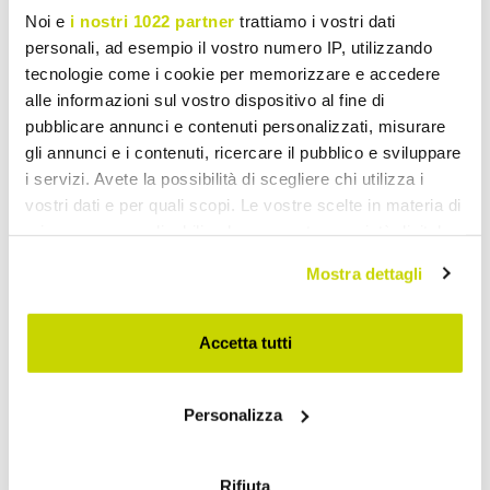
Noi e
i nostri 1022 partner
trattiamo i vostri dati
personali, ad esempio il vostro numero IP, utilizzando
tecnologie come i cookie per memorizzare e accedere
alle informazioni sul vostro dispositivo al fine di
pubblicare annunci e contenuti personalizzati, misurare
gli annunci e i contenuti, ricercare il pubblico e sviluppare
i servizi. Avete la possibilità di scegliere chi utilizza i
vostri dati e per quali scopi. Le vostre scelte in materia di
privacy sono applicabili solo su questa proprietà digitale
in cui avete effettuato le vostre scelte. È possibile
Mostra dettagli
modificare o revocare il proprio consenso in qualsiasi
momento dalla Dichiarazione sui cookie o facendo clic
sull'icona di attivazione della privacy.
Accetta tutti
Con il tuo consenso, vorremmo anche:
Personalizza
raccogliere informazioni sulla tua posizione
Take advantage of it now!
geografica, con un'approssimazione di qualche
metro,
Rifiuta