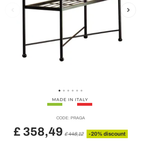
CODE:
PRAGA
£ 358,49
-20% discount
£ 448,12