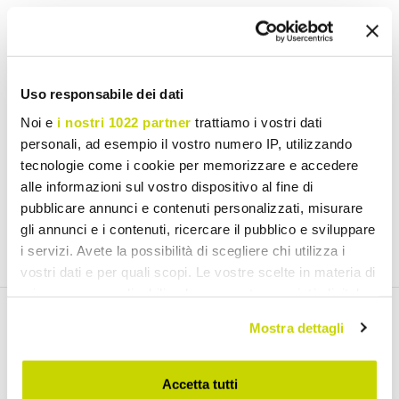
Email Newsletter
Subscribe to our newsletter
Uso responsabile dei dati
Noi e
i nostri 1022 partner
trattiamo i vostri dati
personali, ad esempio il vostro numero IP, utilizzando
tecnologie come i cookie per memorizzare e accedere
I have read and accept the Terms of use of personal data
alle informazioni sul vostro dispositivo al fine di
(
Link
)
pubblicare annunci e contenuti personalizzati, misurare
gli annunci e i contenuti, ricercare il pubblico e sviluppare
Join us
i servizi. Avete la possibilità di scegliere chi utilizza i
vostri dati e per quali scopi. Le vostre scelte in materia di
privacy sono applicabili solo su questa proprietà digitale
in cui avete effettuato le vostre scelte. È possibile
Mostra dettagli
modificare o revocare il proprio consenso in qualsiasi
Discover our products
momento dalla Dichiarazione sui cookie o facendo clic
sull'icona di attivazione della privacy.
Accetta tutti