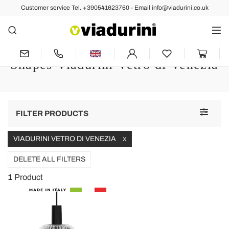
Customer service Tel. +390541623760 - Email info@viadurini.co.uk
Pendant Lights
Designer Pendant Lights -
Innovative Materials and Original
Shapes Viadurini Vetro di Venezia
Toggle
FILTER PRODUCTS
navigat
VIADURINI VETRO DI VENEZIA
X
DELETE ALL FILTERS
1
Product