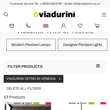
Customer service Tel. +390541623760 - Email info@viadurini.co.uk
LIGHTING
Pendant Lamps for the Lighting of
the House - Made in Italy
Viadurini Vetro di Venezia
Modern Pendant Lamps
Designer Pendant Lights
Toggle
FILTER PRODUCTS
navigat
VIADURINI VETRO DI VENEZIA
X
DELETE ALL FILTERS
17
Products