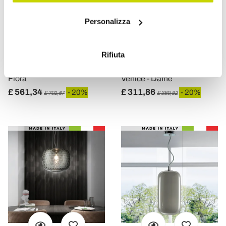
Con il tuo consenso, vorremmo anche:
Personalizza
raccogliere informazioni sulla tua posizione
VIADURINI VETRO DI VENEZIA
VIADURINI VETRO DI VENEZIA
geografica, con un'approssimazione di qualche
metro,
Rifiuta
Hand Blown Venetian
Handmade Blown Glass
Identificare il tuo dispositivo, scansionandolo
Glass Hanging Lamp -
Suspension Lamp in
attivamente alla ricerca di caratteristiche specifiche
Flora
Venice - Dafne
(impronte digitali).
£ 561,34
£ 311,86
- 20%
- 20%
£ 701,67
£ 389,82
Approfondisci come vengono elaborati i tuoi dati personali
e imposta le tue preferenze nella
sezione dettagli
. Puoi
modificare o ritirare il tuo consenso in qualsiasi momento
dalla Dichiarazione sui cookie.
Utilizziamo i cookie per personalizzare contenuti ed
annunci, per fornire funzionalità dei social media e per
analizzare il nostro traffico. Condividiamo inoltre
informazioni sul modo in cui utilizza il nostro sito con i
nostri partner che si occupano di analisi dei dati web,
pubblicità e social media, i quali potrebbero combinarle