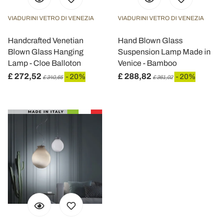
con altre informazioni che ha fornito loro o che hanno
raccolto dal suo utilizzo dei loro servizi.
VIADURINI VETRO DI VENEZIA
VIADURINI VETRO DI VENEZIA
Handcrafted Venetian
Hand Blown Glass
Blown Glass Hanging
Suspension Lamp Made in
Lamp - Cloe Balloton
Venice - Bamboo
£ 272,52
£ 288,82
- 20%
- 20%
£ 340,65
£ 361,02