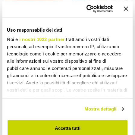
VIADURINI VETRO DI VENEZIA
VIADURINI VETRO DI VENEZIA
Uso responsabile dei dati
Noi e
i nostri 1022 partner
trattiamo i vostri dati
Hanging Lamp in Hand-
Handcrafted Suspension
personali, ad esempio il vostro numero IP, utilizzando
Blown Cased Venetian
Lamp in Layered Venetian
tecnologie come i cookie per memorizzare e accedere
Glass - Jupiter
Glass - Jupiter
alle informazioni sul vostro dispositivo al fine di
£ 996,81
£ 1.340,70
- 20%
- 20%
£ 1.246,02
£ 1.675,87
pubblicare annunci e contenuti personalizzati, misurare
gli annunci e i contenuti, ricercare il pubblico e sviluppare
i servizi. Avete la possibilità di scegliere chi utilizza i
vostri dati e per quali scopi. Le vostre scelte in materia di
privacy sono applicabili solo su questa proprietà digitale
in cui avete effettuato le vostre scelte. È possibile
Mostra dettagli
modificare o revocare il proprio consenso in qualsiasi
momento dalla Dichiarazione sui cookie o facendo clic
sull'icona di attivazione della privacy.
Accetta tutti